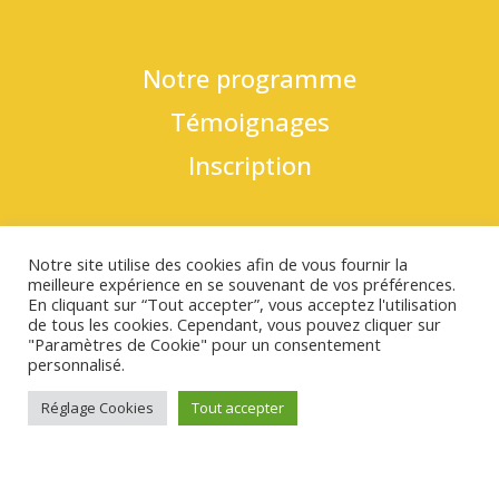
Notre programme
Témoignages
Inscription
Politique de confidentialité
Notre site utilise des cookies afin de vous fournir la
meilleure expérience en se souvenant de vos préférences.
Mentions légales
En cliquant sur “Tout accepter”, vous acceptez l'utilisation
de tous les cookies. Cependant, vous pouvez cliquer sur
"Paramètres de Cookie" pour un consentement
Contact
personnalisé.
Réglage Cookies
Tout accepter
Basmatul Atfal @Copyright 2024 - Tous
droits réservés - Toute reproduction